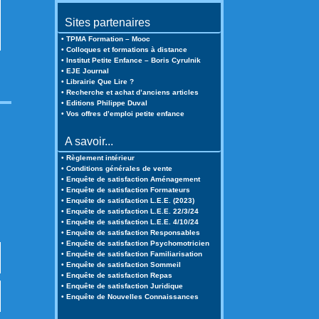
Sites partenaires
• TPMA Formation – Mooc
• Colloques et formations à distance
• Institut Petite Enfance – Boris Cyrulnik
• EJE Journal
• Librairie Que Lire ?
• Recherche et achat d’anciens articles
• Editions Philippe Duval
• Vos offres d’emploi petite enfance
A savoir...
• Règlement intérieur
• Conditions générales de vente
• Enquête de satisfaction Aménagement
• Enquête de satisfaction Formateurs
• Enquête de satisfaction L.E.E. (2023)
• Enquête de satisfaction L.E.E. 22/3/24
• Enquête de satisfaction L.E.E. 4/10/24
• Enquête de satisfaction Responsables
• Enquête de satisfaction Psychomotricien
• Enquête de satisfaction Familiarisation
• Enquête de satisfaction Sommeil
• Enquête de satisfaction Repas
• Enquête de satisfaction Juridique
• Enquête de Nouvelles Connaissances