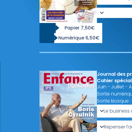
Papier 7,50€
Numérique 6,50€
Journal des pr
Cahier spécial
Juin - Juillet -
Sortie numériqu
Sortie kiosque :
Le business
Repenser l’