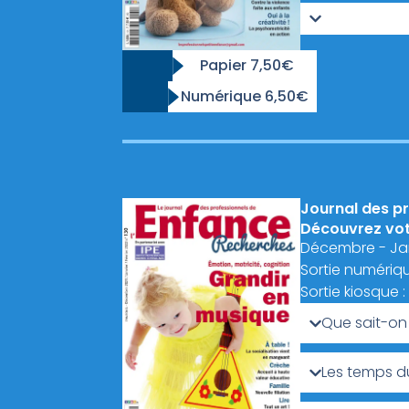
Papier 7,50€
Numérique 6,50€
Journal des pr
Découvrez votr
Décembre - Janv
Sortie numériqu
Sortie kiosque 
Que sait-on 
Les temps d