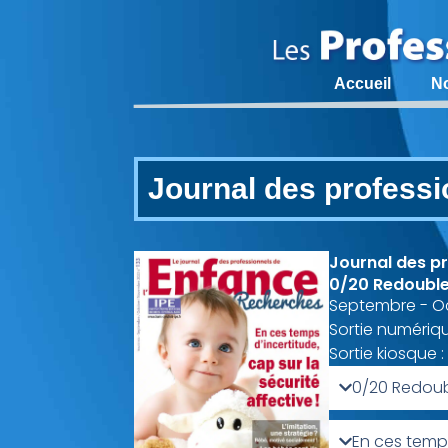
Accueil
N
Journal des professi
Journal des pr
0/20 Redouble
Septembre - O
Sortie numériq
Sortie kiosque 
0/20 Redou
En ces temps