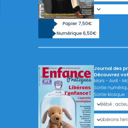
Papier 7,50€
Numérique 6,50€
Journal des pr
Découvrez votr
Mars - Avril - M
Sortie numériqu
Sortie kiosque 
Bébé : acteu
Libérons l’e