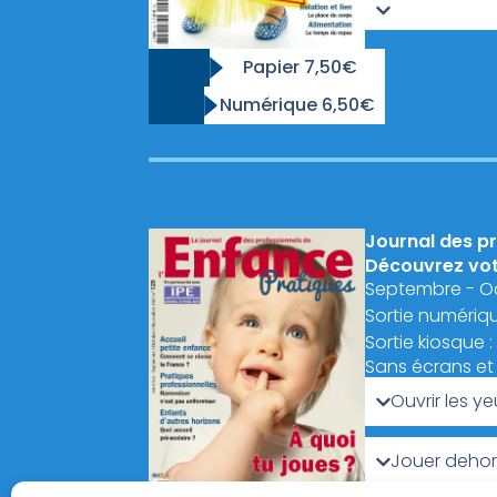
Papier 7,50€
Numérique 6,50€
Journal des pr
Découvrez votr
Septembre - O
Sortie numériqu
Sortie kiosque 
Sans écrans et 
Ouvrir les ye
Jouer dehors 