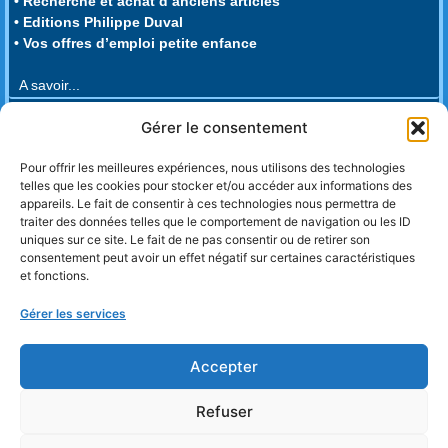
• Recherche et achat d’anciens articles
• Editions Philippe Duval
• Vos offres d’emploi petite enfance
A savoir...
• Règlement intérieur
Gérer le consentement
• Conditions générales de vente
• Enquête de satisfaction Aménagement
Pour offrir les meilleures expériences, nous utilisons des technologies
• Enquête de satisfaction Formateurs
telles que les cookies pour stocker et/ou accéder aux informations des
• Enquête de satisfaction L.E.E. (2023)
appareils. Le fait de consentir à ces technologies nous permettra de
• Enquête de satisfaction L.E.E. 22/3/24
traiter des données telles que le comportement de navigation ou les ID
• Enquête de satisfaction L.E.E. 4/10/24
uniques sur ce site. Le fait de ne pas consentir ou de retirer son
• Enquête de satisfaction Responsables
consentement peut avoir un effet négatif sur certaines caractéristiques
et fonctions.
• Enquête de satisfaction Psychomotricien
• Enquête de satisfaction Familiarisation
Gérer les services
• Enquête de satisfaction Sommeil
• Enquête de satisfaction Repas
• Enquête de satisfaction Juridique
Accepter
• Enquête de Nouvelles Connaissances
Refuser