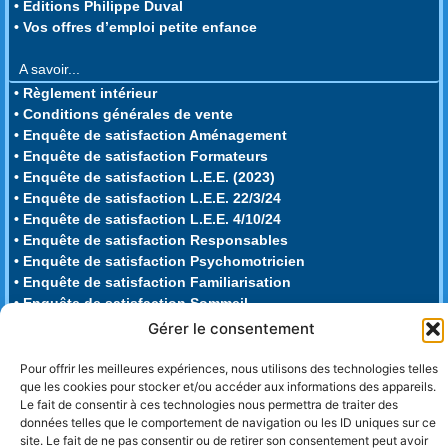
• Editions Philippe Duval
• Vos offres d’emploi petite enfance
A savoir...
• Règlement intérieur
• Conditions générales de vente
• Enquête de satisfaction Aménagement
• Enquête de satisfaction Formateurs
• Enquête de satisfaction L.E.E. (2023)
• Enquête de satisfaction L.E.E. 22/3/24
• Enquête de satisfaction L.E.E. 4/10/24
• Enquête de satisfaction Responsables
• Enquête de satisfaction Psychomotricien
• Enquête de satisfaction Familiarisation
• Enquête de satisfaction Sommeil
• Enquête de satisfaction Repas
Gérer le consentement
• Enquête de satisfaction Juridique
• Enquête de Nouvelles Connaissances
Pour offrir les meilleures expériences, nous utilisons des technologies telles
que les cookies pour stocker et/ou accéder aux informations des appareils.
Le fait de consentir à ces technologies nous permettra de traiter des
données telles que le comportement de navigation ou les ID uniques sur ce
site. Le fait de ne pas consentir ou de retirer son consentement peut avoir