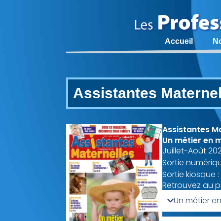
Accueil
N
Assistantes Materne
Assistantes M
Un métier en m
Juillet-Août 20
Sortie numériqu
Sortie kiosque :
Retrouvez au 
Un métier en