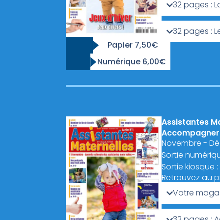
32 pages : L
32 pages : L
Papier 7,50€
Numérique 6,00€
Assistantes M
Accompagner l
Novembre - D
Sortie numériqu
Sortie kiosque 
Retrouvez au 
Votre magaz
32 pages : 