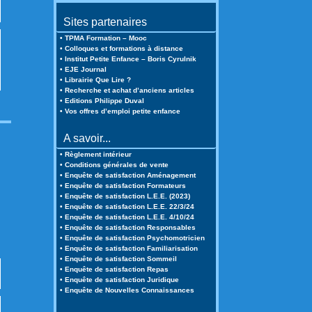
Sites partenaires
• TPMA Formation – Mooc
• Colloques et formations à distance
• Institut Petite Enfance – Boris Cyrulnik
• EJE Journal
• Librairie Que Lire ?
• Recherche et achat d’anciens articles
• Editions Philippe Duval
• Vos offres d’emploi petite enfance
A savoir...
• Règlement intérieur
• Conditions générales de vente
• Enquête de satisfaction Aménagement
• Enquête de satisfaction Formateurs
• Enquête de satisfaction L.E.E. (2023)
• Enquête de satisfaction L.E.E. 22/3/24
• Enquête de satisfaction L.E.E. 4/10/24
• Enquête de satisfaction Responsables
• Enquête de satisfaction Psychomotricien
• Enquête de satisfaction Familiarisation
• Enquête de satisfaction Sommeil
• Enquête de satisfaction Repas
• Enquête de satisfaction Juridique
• Enquête de Nouvelles Connaissances