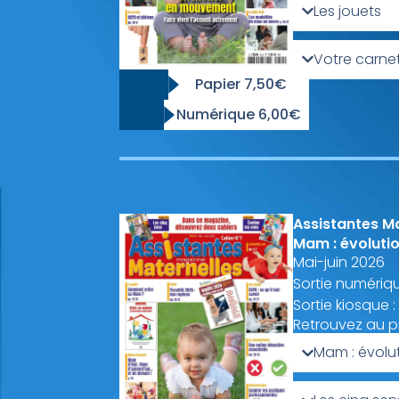
Les jouets
Votre carne
Papier 7,50€
Numérique 6,00€
Assistantes M
Mam : évoluti
Mai-juin 2026
Sortie numériqu
Sortie kiosque :
Retrouvez au 
Mam : évolu