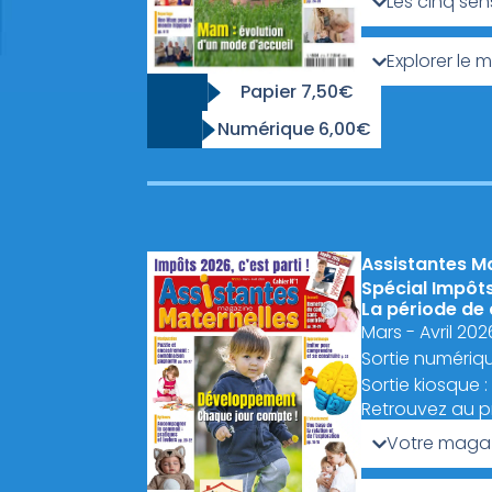
Les cinq sen
Explorer le 
Papier 7,50€
Numérique 6,00€
Assistantes M
Spécial Impôts
La période de
Mars - Avril 202
Sortie numériqu
Sortie kiosque :
Retrouvez au 
Votre magaz