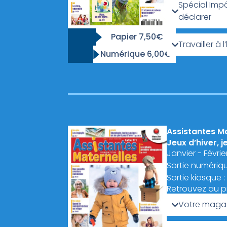
Spécial Imp
déclarer
Papier 7,50€
Travailler à
Numérique 6,00€
Assistantes M
Jeux d’hiver, j
Janvier - Févri
Sortie numériq
Sortie kiosque 
Retrouvez au 
Votre magaz