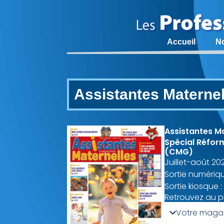
Accueil
N
Assistantes Materne
Assistantes M
Spécial Réfor
(CMG)
Juillet-août 20
Sortie numériqu
Sortie kiosque 
Retrouvez au 
Votre magaz