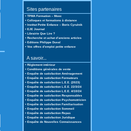
Sites partenaires
• TPMA Formation – Mooc
• Colloques et formations à distance
• Institut Petite Enfance – Boris Cyrulnik
• EJE Journal
• Librairie Que Lire ?
• Recherche et achat d’anciens articles
• Editions Philippe Duval
• Vos offres d’emploi petite enfance
A savoir...
• Règlement intérieur
• Conditions générales de vente
• Enquête de satisfaction Aménagement
• Enquête de satisfaction Formateurs
• Enquête de satisfaction L.E.E. (2023)
• Enquête de satisfaction L.E.E. 22/3/24
• Enquête de satisfaction L.E.E. 4/10/24
• Enquête de satisfaction Responsables
• Enquête de satisfaction Psychomotricien
• Enquête de satisfaction Familiarisation
• Enquête de satisfaction Sommeil
• Enquête de satisfaction Repas
• Enquête de satisfaction Juridique
• Enquête de Nouvelles Connaissances