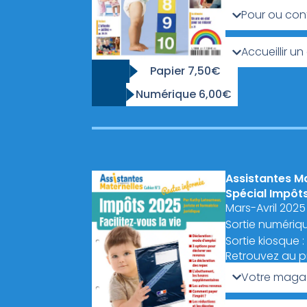
Pour ou con
Accueillir un
Papier 7,50€
Numérique 6,00€
Assistantes M
Spécial Impôt
Mars-Avril 2025
Sortie numérique
Sortie kiosque :
Retrouvez au 
Votre magaz