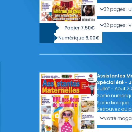
32 pages : 
32 pages : V
Papier 7,50€
Numérique 6,00€
Assistantes M
Spécial été - 
Juillet - Aout 2
Sortie numériqu
Sortie kiosque :
Retrouvez au 
Votre magaz