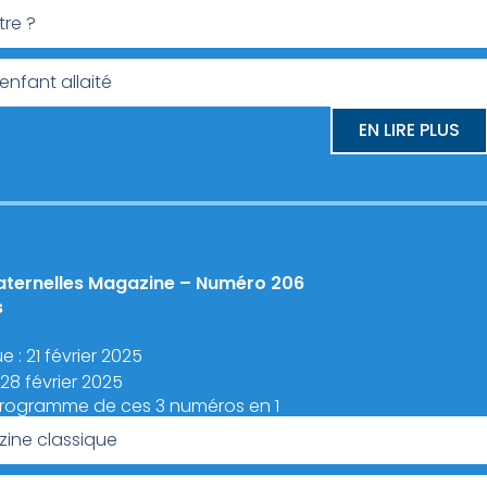
tre ?
 enfant allaité
EN LIRE PLUS
aternelles Magazine – Numéro 206
s
 : 21 février 2025
 28 février 2025
programme de ces 3 numéros en 1
ine classique