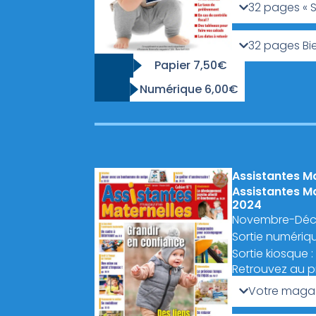
32 pages « S
32 pages Bi
Papier 7,50€
Numérique 6,00€
Assistantes M
Assistantes M
2024
Novembre-Déc
Sortie numériq
Sortie kiosque
Retrouvez au 
Votre magaz