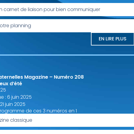
Un carnet de liaison pour bien communiquer
otre planning
EN LIRE PLUS
aternelles Magazine – Numéro 208
Jeux d’été
025
e : 6 juin 2025
 21 juin 2025
programme de ces 3 numéros en 1
ine classique