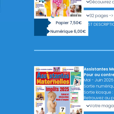
Découvrez a
32 pages ->
Papier 7,50€
TEST DESCRIPT
Numérique 6,00€
Assistantes M
Pour ou contre
Mai - Juin 2025
Sortie numérique
Sortie kiosque : 
Retrouvez au 
Votre magaz