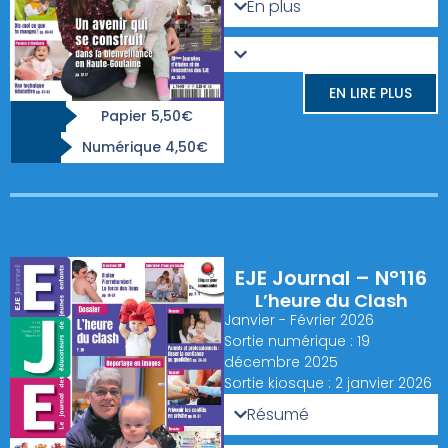
En plus
EN LIRE PLUS
Papier 5,50€
Numérique 4,50€
EJE Journal – N°116
L’heure du Clash
Janvier - Février 2026
Sortie numérique : 19
décembre 2025
Sortie kiosque : 2 janvier 2026
Résumé