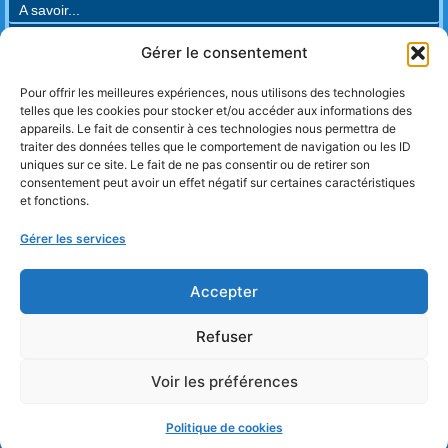
A savoir...
• Règlement intérieur
Gérer le consentement
• Conditions générales de vente
• Enquête de satisfaction Aménagement
Pour offrir les meilleures expériences, nous utilisons des technologies
• Enquête de satisfaction Formateurs
telles que les cookies pour stocker et/ou accéder aux informations des
• Enquête de satisfaction L.E.E. (2023)
appareils. Le fait de consentir à ces technologies nous permettra de
• Enquête de satisfaction L.E.E. 22/3/24
traiter des données telles que le comportement de navigation ou les ID
• Enquête de satisfaction L.E.E. 4/10/24
uniques sur ce site. Le fait de ne pas consentir ou de retirer son
• Enquête de satisfaction Responsables
consentement peut avoir un effet négatif sur certaines caractéristiques
et fonctions.
• Enquête de satisfaction Psychomotricien
• Enquête de satisfaction Familiarisation
Gérer les services
• Enquête de satisfaction Sommeil
• Enquête de satisfaction Repas
• Enquête de satisfaction Juridique
Accepter
• Enquête de Nouvelles Connaissances
Refuser
Voir les préférences
Copyright © TPMA 2018 Tous droits réservés.
Mentions légales
CGV
Politique de confidentialité
Politique de cookies
Réalisation IPT