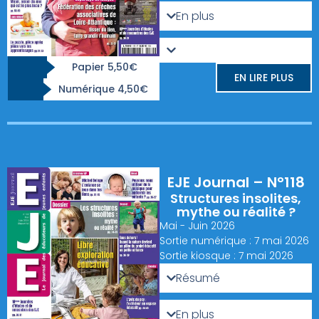
En plus
Papier 5,50€
EN LIRE PLUS
Numérique 4,50€
EJE Journal – N°118
Structures insolites,
mythe ou réalité ?
Mai - Juin 2026
Sortie numérique : 7 mai 2026
Sortie kiosque : 7 mai 2026
Résumé
En plus