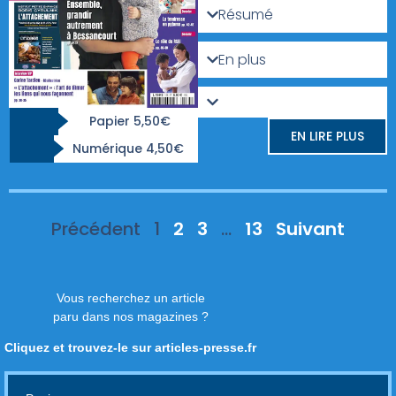
Résumé
En plus
Papier 5,50€
EN LIRE PLUS
Numérique 4,50€
Précédent
1
2
3
…
13
Suivant
Vous recherchez un article
paru dans nos magazines ?
Cliquez et trouvez-le sur articles-presse.fr