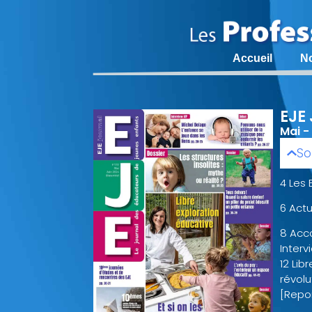
Accueil
N
EJE 
Mai -
So
4 Les E
6 Actu
8 Acc
Interv
12 Lib
révolu
[Repor