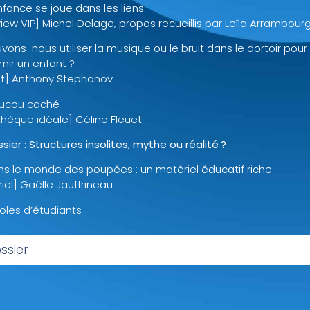
nfance se joue dans les liens
view VIP] Michel Delage, propos recueillis par Leïla Arrambour
vons-nous utiliser la musique ou le bruit dans le dortoir pour
mir un enfant ?
t] Anthony Stephanov
ucou caché
thèque idéale] Céline Fleuet
sier : Structures insolites, mythe ou réalité ?
ns le monde des poupées : un matériel éducatif riche
iel] Gaëlle Jauffrineau
oles d’étudiants
ssier