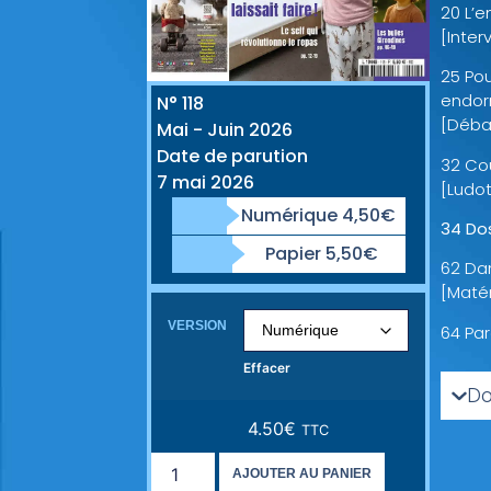
20 L’e
[Inter
25 Pou
endor
N° 118
[Déba
Mai - Juin 2026
Date de parution
32 Co
7 mai 2026
[Ludo
Numérique 4,50€
34 Dos
Papier 5,50€
62 Da
[Matér
VERSION
64 Par
Effacer
Do
4.50
€
TTC
AJOUTER AU PANIER