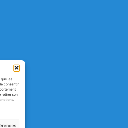
s que les
de consentir
mportement
 retirer son
onctions.
férences