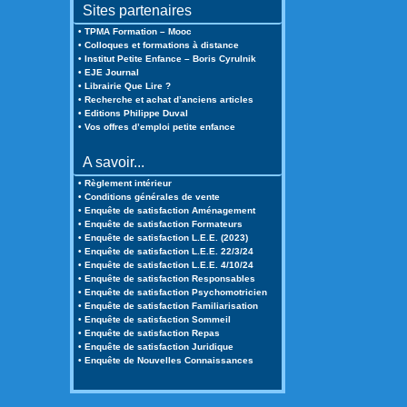
Sites partenaires
• TPMA Formation – Mooc
• Colloques et formations à distance
• Institut Petite Enfance – Boris Cyrulnik
• EJE Journal
• Librairie Que Lire ?
• Recherche et achat d’anciens articles
• Editions Philippe Duval
• Vos offres d’emploi petite enfance
A savoir...
• Règlement intérieur
• Conditions générales de vente
• Enquête de satisfaction Aménagement
• Enquête de satisfaction Formateurs
• Enquête de satisfaction L.E.E. (2023)
• Enquête de satisfaction L.E.E. 22/3/24
• Enquête de satisfaction L.E.E. 4/10/24
• Enquête de satisfaction Responsables
• Enquête de satisfaction Psychomotricien
• Enquête de satisfaction Familiarisation
• Enquête de satisfaction Sommeil
• Enquête de satisfaction Repas
• Enquête de satisfaction Juridique
• Enquête de Nouvelles Connaissances