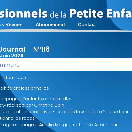
os Revues
Abonnement
Contact
Journal – N°118
 Juin 2026
mmaire
JE font l’actu !
alités professionnelles
ompagner l’enfants et sa famille
iew réalisée par Christine Dain
re exploration éducative. Et si on les laissait faire ? Le self qui
tionne les repas
tage en images] Aurélie Margueritat , Leïla Arrambourg