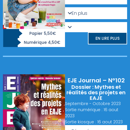
En plus
Papier 5,50€
EN LIRE PLUS
Numérique 4,50€
EJE Journal – N°102
Dossier : Mythes et
réalités des projets en
EAJE
Septembre - Octobre 2023
Sortie numérique : 16 aout
2023
Sortie kiosque : 16 aout 2023