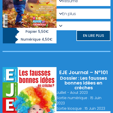
Résumé
En plus
Papier 5,50€
EN LIRE PLUS
Numérique 4,50€
EJE Journal – N°101
Dossier : Les fausses
bonnes idées en
crèches
Juillet - Aout 2023
Sortie numérique : 15 Juin
2023
Sortie kiosque : 15 Juin 2023