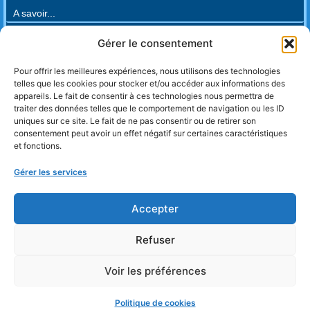
A savoir...
• Règlement intérieur
Gérer le consentement
• Conditions générales de vente
• Enquête de satisfaction Aménagement
Pour offrir les meilleures expériences, nous utilisons des technologies
• Enquête de satisfaction Formateurs
telles que les cookies pour stocker et/ou accéder aux informations des
• Enquête de satisfaction L.E.E. (2023)
appareils. Le fait de consentir à ces technologies nous permettra de
• Enquête de satisfaction L.E.E. 22/3/24
traiter des données telles que le comportement de navigation ou les ID
• Enquête de satisfaction L.E.E. 4/10/24
uniques sur ce site. Le fait de ne pas consentir ou de retirer son
• Enquête de satisfaction Responsables
consentement peut avoir un effet négatif sur certaines caractéristiques
et fonctions.
• Enquête de satisfaction Psychomotricien
• Enquête de satisfaction Familiarisation
Gérer les services
• Enquête de satisfaction Sommeil
• Enquête de satisfaction Repas
• Enquête de satisfaction Juridique
Accepter
• Enquête de Nouvelles Connaissances
Refuser
Voir les préférences
Copyright © TPMA 2018 Tous droits réservés.
Mentions légales
CGV
Politique de confidentialité
Politique de cookies