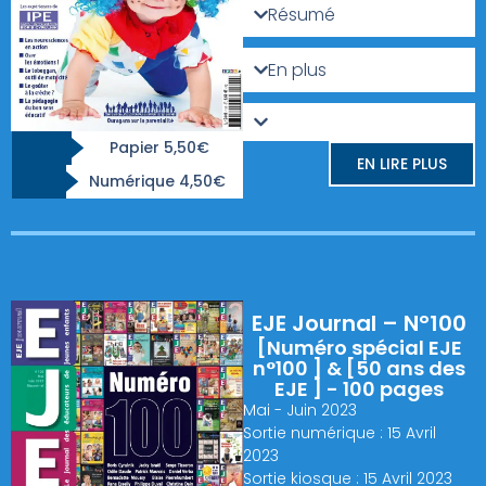
Résumé
En plus
Papier 5,50€
EN LIRE PLUS
Numérique 4,50€
EJE Journal – N°100
[Numéro spécial EJE
n°100 ] & [50 ans des
EJE ] - 100 pages
Mai - Juin 2023
Sortie numérique : 15 Avril
2023
Sortie kiosque : 15 Avril 2023