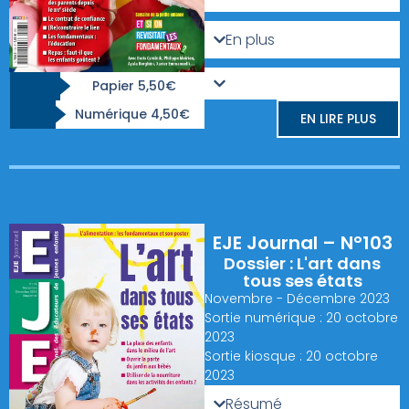
En plus
Papier 5,50€
Numérique 4,50€
EN LIRE PLUS
EJE Journal – N°103
Dossier : L'art dans
tous ses états
Novembre - Décembre 2023
Sortie numérique : 20 octobre
2023
Sortie kiosque : 20 octobre
2023
Résumé