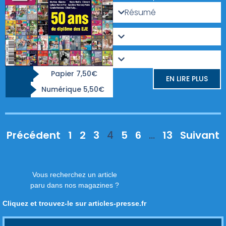
Résumé
Papier 7,50€
EN LIRE PLUS
Numérique 5,50€
Précédent
1
2
3
4
5
6
…
13
Suivant
Vous recherchez un article
paru dans nos magazines ?
Cliquez et trouvez-le sur articles-presse.fr