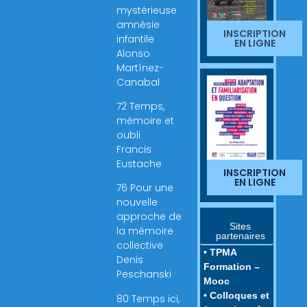
mystérieuse
amnésie
INSCRIPTION
infantile
EN LIGNE
Alonso
Martínez-
Canabal
72 Temps,
mémoire et
oubli
Francis
Eustache
INSCRIPTION
EN LIGNE
76 Pour une
nouvelle
approche de
Sites
la mémoire
partenaires
collective
• TPMA
Denis
Formation –
Peschanski
Mooc
• Colloques et
80 Temps ici,