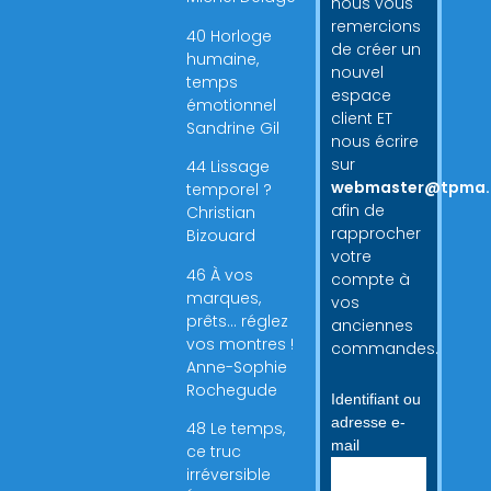
nous vous
remercions
40 Horloge
de créer un
humaine,
nouvel
temps
espace
émotionnel
client ET
Sandrine Gil
nous écrire
sur
44 Lissage
webmaster@tpma.
temporel ?
afin de
Christian
rapprocher
Bizouard
votre
46 À vos
compte à
marques,
vos
prêts… réglez
anciennes
vos montres !
commandes.
Anne-Sophie
Rochegude
Identifiant ou
adresse e-
48 Le temps,
mail
ce truc
irréversible