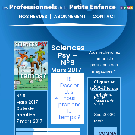
NOS REVUES
ABONNEMENT
CONTACT
Sciences
Vous recherchez
Psy –
un article
N°9
paru dans nos
Mars 2017
magazines ?
18
Cliquez et
Dossier
Panier
trouvez-le sur
Et si
articles-
N° 9
Panier
nous
presse.fr
Mars 2017
vide
prenions
Date de
le
parution
Sous
0.00
€
temps ?
7 mars 2017
total:
6 Actualités
COMMANDER