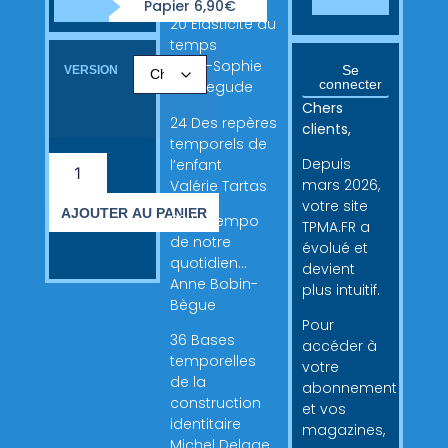
Papier 6,90€
20 Élasticité du
temps
Anne-Sophie
Se
VERSION
connecter
Rochegude
Chers
24 Des repères
clients,
temporels de
Depuis
l’enfant
mars 2026,
Valérie Tartas
votre site
AJOUTER AU PANIER
30 Le tempo
TPMA.FR a
de notre
évolué et
quotidien…
devient
Anne Bobin-
plus intuitif.
Bègue
Pour
36 Bases
accéder à
temporelles
votre
de la
abonnement
construction
et vos
identitaire
magazines,
Michel Delage