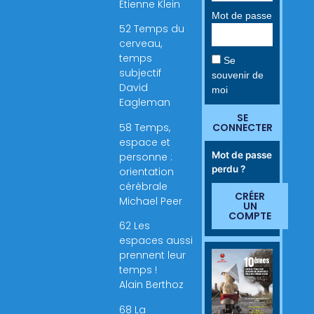
Étienne Klein
Mot de passe
52 Temps du
cerveau,
temps
Se
subjectif
souvenir de
David
moi
Eagleman
SE
58 Temps,
CONNECTER
espace et
Mot de passe
personne :
perdu ?
orientation
cérébrale
CRÉER
Michael Peer
UN
COMPTE
62 Les
espaces aussi
prennent leur
temps !
Alain Berthoz
68 La