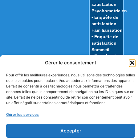
satisfaction
Psychomotricien
• Enquête de
satisfaction
Familiarisation
• Enquête de
satisfaction
Sommeil
• Enquête de
Gérer le consentement
satisfaction
Repas
Pour offrir les meilleures expériences, nous utilisons des technologies telles
• Enquête de
que les cookies pour stocker et/ou accéder aux informations des appareils.
satisfaction
Le fait de consentir à ces technologies nous permettra de traiter des
Juridique
données telles que le comportement de navigation ou les ID uniques sur ce
• Enquête de
site. Le fait de ne pas consentir ou de retirer son consentement peut avoir
Nouvelles
un effet négatif sur certaines caractéristiques et fonctions.
Connaissances
Gérer les services
Accepter
Copyright © TPMA 2018 Tous droits réservés.
Mentions légales