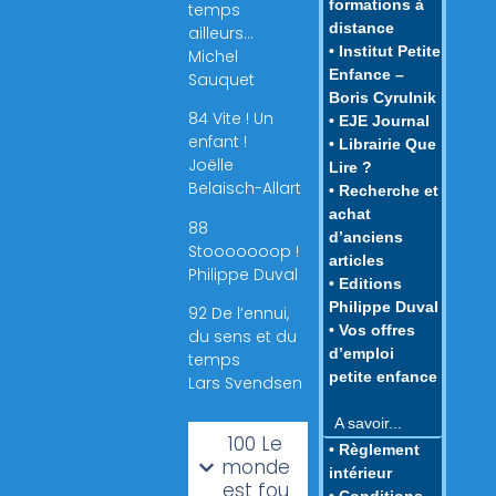
formations à
temps
distance
ailleurs…
• Institut Petite
Michel
Enfance –
Sauquet
Boris Cyrulnik
84 Vite ! Un
• EJE Journal
enfant !
• Librairie Que
Joëlle
Lire ?
Belaisch-Allart
• Recherche et
achat
88
d’anciens
Stooooooop !
articles
Philippe Duval
• Editions
Philippe Duval
92 De l’ennui,
• Vos offres
du sens et du
d’emploi
temps
petite enfance
Lars Svendsen
A savoir...
100 Le
• Règlement
monde
intérieur
est fou
• Conditions