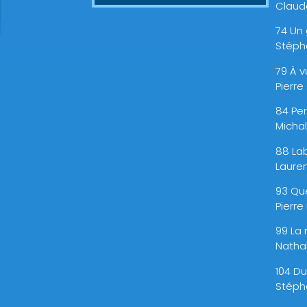
Claude
74 Un
Stéph
79 À v
Pierr
84 Pe
Micha
88 La
Laure
93 Que
Pierre
99 La 
Nathal
104 D
Stéph