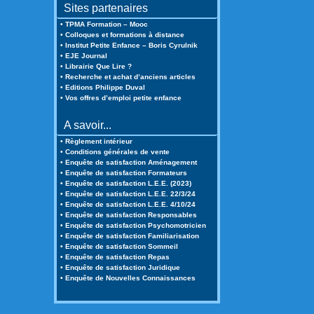
Sites partenaires
• TPMA Formation – Mooc
• Colloques et formations à distance
• Institut Petite Enfance – Boris Cyrulnik
• EJE Journal
• Librairie Que Lire ?
• Recherche et achat d’anciens articles
• Editions Philippe Duval
• Vos offres d’emploi petite enfance
A savoir...
• Règlement intérieur
• Conditions générales de vente
• Enquête de satisfaction Aménagement
• Enquête de satisfaction Formateurs
• Enquête de satisfaction L.E.E. (2023)
• Enquête de satisfaction L.E.E. 22/3/24
• Enquête de satisfaction L.E.E. 4/10/24
• Enquête de satisfaction Responsables
• Enquête de satisfaction Psychomotricien
• Enquête de satisfaction Familiarisation
• Enquête de satisfaction Sommeil
• Enquête de satisfaction Repas
• Enquête de satisfaction Juridique
• Enquête de Nouvelles Connaissances