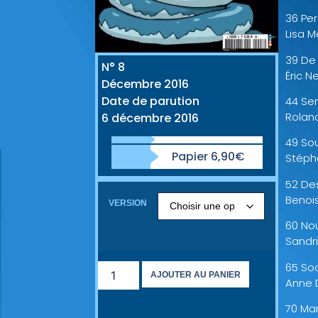
36 Per
Lisa 
39 De 
N° 8
Éric N
Décembre 2016
Date de parution
44 Sen
Rolan
6 décembre 2016
49 Sou
Papier 6,90€
Stéph
52 De
Benoi
VERSION
60 Nou
Sandr
65 Soc
AJOUTER AU PANIER
Anne 
70 Ma