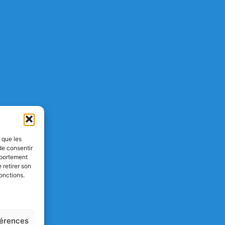
s que les
de consentir
mportement
 retirer son
onctions.
férences