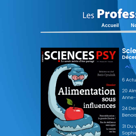
Accueil
N
Sci
Déce
18
6 Actu
20 Ali
Anne-
24 De
Benoi
31 Du 
Sophi