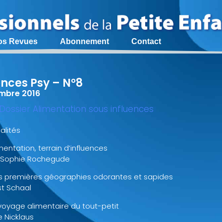
os Revues
Abonnement
Contact
ences Psy – N°8
mbre 2016
 Dossier Alimentation sous influences
alités
mentation, terrain d’influences
Sophie Rochegude
s premières géographies odorantes et sapides
st Schaal
voyage alimentaire du tout-petit
e Nicklaus