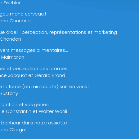
 Fischler
 gourmand cerveau !
ane Cunnane
ue d’oeil : perception, représentations et marketing
e Chandon
rvers messages alimentaires…
l Maimaran
bel et perception des arômes
nce Jacquot et Gérard Brand
 la force (du microbiote) soit en vous !
 Bustany
nutrition et vos gènes
ie Constantin et Walter Wahli
u bonheur dans notre assiette
ane Clerget