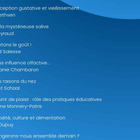
ception gustative et vieillissement
Methven
la mystérieuse salive
eyraud
tons le goût !
d Salesse
s influence olfactive…
anie Chambaron
s raisons du nez
st Schaal
rrir de plaisir : rôle des pratiques éducatives
ine Monnery-Patris
iété, culture et alimentation
Dupuy
ngerons-nous ensemble demain ?