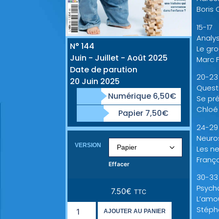
Boris 
15-17
Analy
N° 144
Le gr
Juin - Juillet - Août 2025
Marc 
Date de parution
20-23
20 Juin 2025
Quest
Numérique 6,50€
Se pré
Chloé 
Papier 7,50€
24-29
Neuro
VERSION
Les n
Franç
Effacer
30-33
Psych
7.50
€
TTC
L’amo
Stéph
AJOUTER AU PANIER