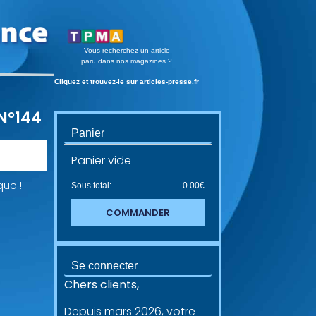
Vous recherchez un article
paru dans nos magazines ?
Cliquez et trouvez-le sur articles-presse.fr
 N°144
Panier
Panier vide
que !
Sous total:
0.00
€
COMMANDER
Se connecter
Chers clients,
Depuis mars 2026, votre