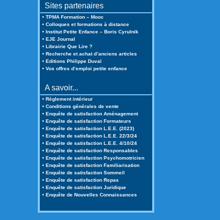
Sites partenaires
• TPMA Formation – Mooc
• Colloques et formations à distance
• Institut Petite Enfance – Boris Cyrulnik
• EJE Journal
• Librairie Que Lire ?
• Recherche et achat d’anciens articles
• Editions Philippe Duval
• Vos offres d’emploi petite enfance
A savoir...
• Règlement intérieur
• Conditions générales de vente
• Enquête de satisfaction Aménagement
• Enquête de satisfaction Formateurs
• Enquête de satisfaction L.E.E. (2023)
• Enquête de satisfaction L.E.E. 22/3/24
• Enquête de satisfaction L.E.E. 4/10/24
• Enquête de satisfaction Responsables
• Enquête de satisfaction Psychomotricien
• Enquête de satisfaction Familiarisation
• Enquête de satisfaction Sommeil
• Enquête de satisfaction Repas
• Enquête de satisfaction Juridique
• Enquête de Nouvelles Connaissances