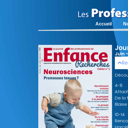
Accueil
N
Jou
Juin 
Re
Découv
4-8
Attac
De la 
Blais
10-14
Renco
Harcè