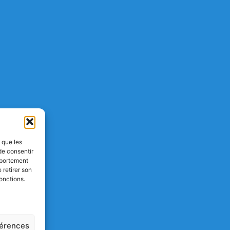
s que les
de consentir
mportement
 retirer son
onctions.
férences