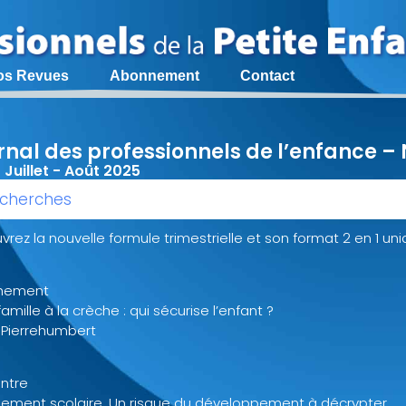
os Revues
Abonnement
Contact
rnal des professionnels de l’enfance –
- Juillet - Août 2025
cherches
rez la nouvelle formule trimestrielle et son format 2 en 1 uni
hement
famille à la crèche : qui sécurise l’enfant ?
e Pierrehumbert
ntre
lement scolaire. Un risque du développement à décrypter