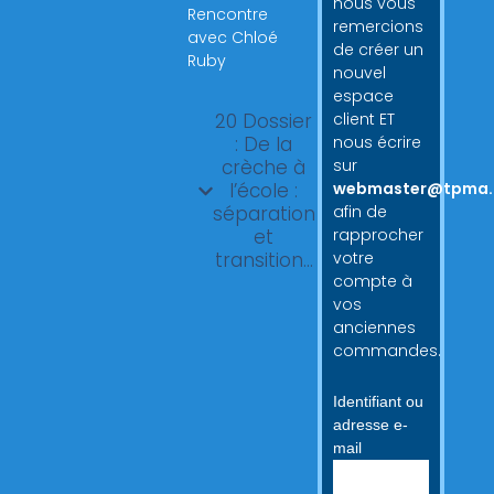
nous vous
Rencontre
remercions
avec Chloé
de créer un
Ruby
nouvel
espace
20 Dossier
client ET
: De la
nous écrire
crèche à
sur
l’école :
webmaster@tpma.
séparation
afin de
et
rapprocher
transition…
votre
compte à
vos
anciennes
commandes.
Identifiant ou
adresse e-
mail