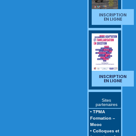
INSCRIPTION
EN LIGNE
INSCRIPTION
EN LIGNE
Sites
partenaires
• TPMA
Formation –
Mooc
• Colloques et