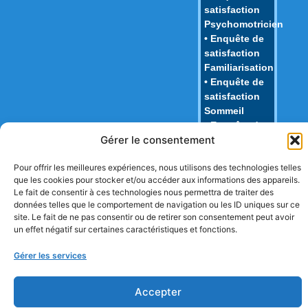
satisfaction
Psychomotricien
• Enquête de
satisfaction
Familiarisation
• Enquête de
satisfaction
Sommeil
• Enquête de
Gérer le consentement
satisfaction
Repas
Pour offrir les meilleures expériences, nous utilisons des technologies telles
• Enquête de
que les cookies pour stocker et/ou accéder aux informations des appareils.
satisfaction
Le fait de consentir à ces technologies nous permettra de traiter des
Juridique
données telles que le comportement de navigation ou les ID uniques sur ce
• Enquête de
site. Le fait de ne pas consentir ou de retirer son consentement peut avoir
Nouvelles
un effet négatif sur certaines caractéristiques et fonctions.
Connaissances
Gérer les services
Accepter
Copyright © TPMA 2018 Tous droits réservés.
Mentions légales