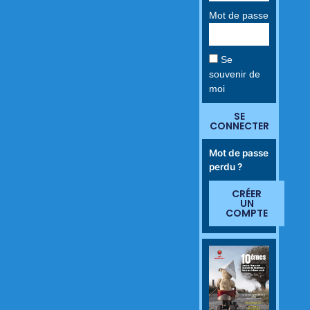
Mot de passe
Se
souvenir de
moi
SE
CONNECTER
Mot de passe
perdu ?
CRÉER
UN
COMPTE