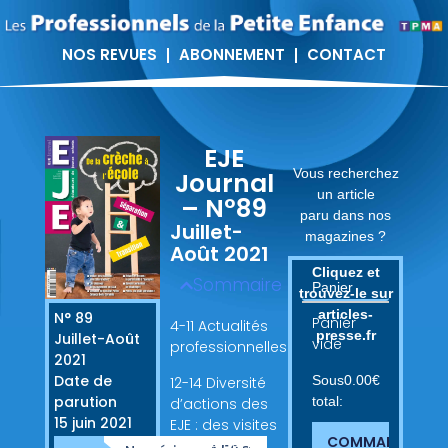
NOS REVUES
ABONNEMENT
CONTACT
EJE
Vous recherchez
Journal
un article
– N°89
paru dans nos
Juillet-
magazines ?
Août 2021
Cliquez et
Sommaire
Panier
trouvez-le sur
articles-
N° 89
Panier
4-11 Actualités
presse.fr
Juillet-Août
vide
professionnelles
2021
Date de
Sous
0.00
€
12-14 Diversité
parution
total:
d’actions des
15 juin 2021
EJE : des visites
COMMANDER
d’agrément