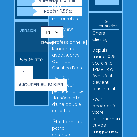
Numérique 4,50€
pour les
Papier 5,50€
assistantes
maternelles
Se
connecter
[Interview
VERSION
Chers
d’une
clients,
professionnelle]
Effacer
Rencontre
Depuis
avec Audrey
mars 2026,
5.50
€
TTC
Odjin par
votre site
Christine Dain
TPMA.FR a
évolué et
16-17 Être
devient
formateur
AJOUTER AU PANIER
plus intuitif.
petite enfance
: la nécessité
Pour
d’une double
accéder à
expertise !
votre
abonnement
[Être formateur
et vos
petite
magazines,
enfance]