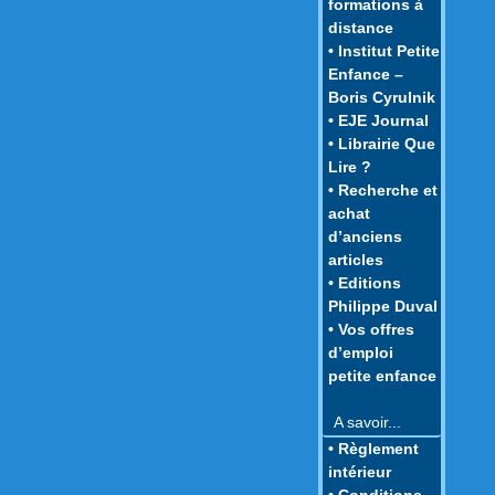
formations à
distance
• Institut Petite
Enfance –
Boris Cyrulnik
• EJE Journal
• Librairie Que
Lire ?
• Recherche et
achat
d’anciens
articles
• Editions
Philippe Duval
• Vos offres
d’emploi
petite enfance
A savoir...
• Règlement
intérieur
• Conditions