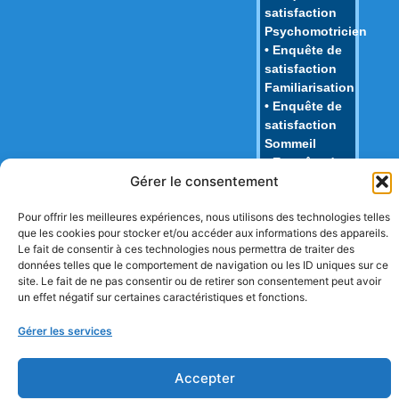
satisfaction
Psychomotricien
• Enquête de
satisfaction
Familiarisation
• Enquête de
satisfaction
Sommeil
• Enquête de
Gérer le consentement
satisfaction
Repas
Pour offrir les meilleures expériences, nous utilisons des technologies telles
• Enquête de
que les cookies pour stocker et/ou accéder aux informations des appareils.
satisfaction
Le fait de consentir à ces technologies nous permettra de traiter des
Juridique
données telles que le comportement de navigation ou les ID uniques sur ce
• Enquête de
site. Le fait de ne pas consentir ou de retirer son consentement peut avoir
Nouvelles
un effet négatif sur certaines caractéristiques et fonctions.
Connaissances
Gérer les services
Accepter
Copyright © TPMA 2018 Tous droits réservés.
Mentions légales