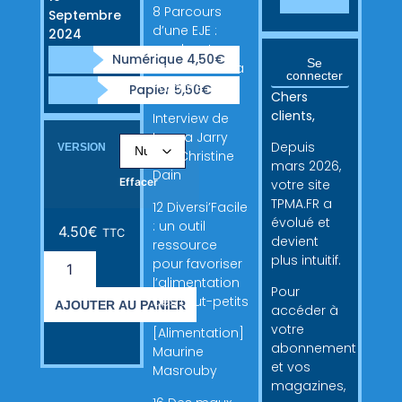
8 Parcours
Septembre
d’une EJE :
2024
garder et
Numérique 4,50€
Se
transmettre la
connecter
flamme
Papier 5,50€
Chers
clients,
Interview de
Loana Jarry
Depuis
VERSION
par Christine
mars 2026,
Dain
Effacer
votre site
TPMA.FR a
12 Diversi’Facile
évolué et
: un outil
4.50
€
TTC
devient
ressource
plus intuitif.
pour favoriser
l’alimentation
Pour
des tout-petits
AJOUTER AU PANIER
accéder à
votre
[Alimentation]
abonnement
Maurine
et vos
Masrouby
magazines,