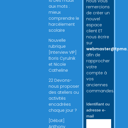
16 Des maux
nous vous
aux mots :
remercions
mieux
de créer un
comprendre le
nouvel
harcèlement
espace
scolaire
client ET
nous écrire
Nouvelle
sur
rubrique
webmaster@tpma.
[Interview VIP]
afin de
Boris Cyrulnik
rapprocher
et Nicole
votre
Catheline
compte à
vos
22 Devons-
anciennes
nous proposer
commandes.
des ateliers ou
activités
encadrées
Identifiant ou
chaque jour ?
adresse e-
mail
[Débat]
Anthony