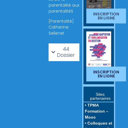
parentalité aux
parentalitéS
INSCRIPTION
EN LIGNE
[Parentalité]
Catherine
Sellenet
44
Dossier
INSCRIPTION
EN LIGNE
Sites
partenaires
• TPMA
Formation –
Mooc
• Colloques et