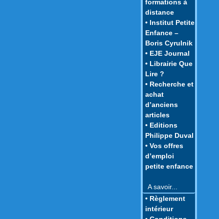
formations à
distance
• Institut Petite
Enfance –
Boris Cyrulnik
• EJE Journal
• Librairie Que
Lire ?
• Recherche et
achat
d’anciens
articles
• Editions
Philippe Duval
• Vos offres
d’emploi
petite enfance
A savoir...
• Règlement
intérieur
• Conditions