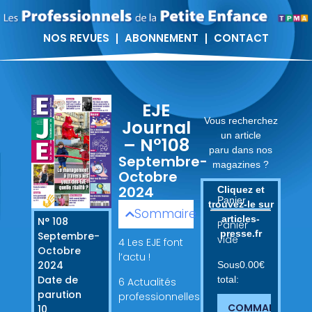
NOS REVUES
ABONNEMENT
CONTACT
EJE
Vous recherchez
Journal
un article
– N°108
paru dans nos
Septembre-
magazines ?
Octobre
2024
Cliquez et
Panier
trouvez-le sur
Sommaire
articles-
N° 108
Panier
presse.fr
Septembre-
vide
4 Les EJE font
Octobre
l’actu !
2024
Sous
0.00
€
Date de
total:
6 Actualités
parution
professionnelles
COMMANDER
10