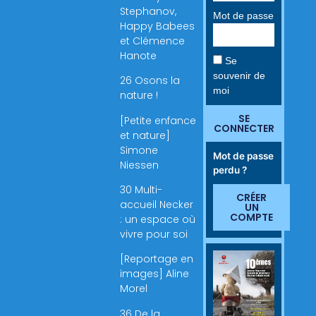
Stephanov,
Mot de passe
Happy Babees
et Clémence
Hanote
Se
souvenir de
26 Osons la
moi
nature !
SE
[Petite enfance
CONNECTER
et nature]
Simone
Mot de passe
Niessen
perdu ?
30 Multi-
CRÉER
accueil Necker
UN
COMPTE
: un espace où
vivre pour soi
[Reportage en
images] Aline
Morel
36 De la