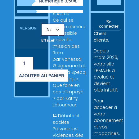
Numérique 3,50€
l’enfance
6 Actus
Ce qui se
Se
cache derrière
connecter
VERSION
la possible
Chers
nouvelle
clients,
Effacer
mission des
Depuis
Ram
mars 2026,
par Vanessa
votre site
Guignouard et
TPMA.FR a
Sylvana Specq
AJOUTER AU PANIER
évolué et
10 Juridique
devient
Que faire en
plus intuitif.
cas d’impayé
? par Kathy
Pour
Letourneur
accéder à
votre
14 Débats et
abonnement
société
et vos
Prévenir les
magazines,
violences dès