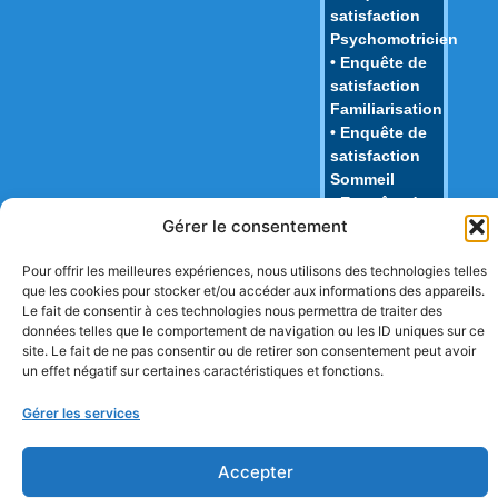
satisfaction
Psychomotricien
• Enquête de
satisfaction
Familiarisation
• Enquête de
satisfaction
Sommeil
• Enquête de
Gérer le consentement
satisfaction
Repas
Pour offrir les meilleures expériences, nous utilisons des technologies telles
• Enquête de
que les cookies pour stocker et/ou accéder aux informations des appareils.
satisfaction
Le fait de consentir à ces technologies nous permettra de traiter des
Juridique
données telles que le comportement de navigation ou les ID uniques sur ce
• Enquête de
site. Le fait de ne pas consentir ou de retirer son consentement peut avoir
Nouvelles
un effet négatif sur certaines caractéristiques et fonctions.
Connaissances
Gérer les services
Accepter
Copyright © TPMA 2018 Tous droits réservés.
Mentions légales