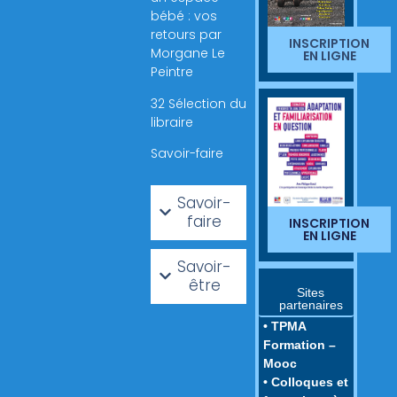
bébé : vos
retours par
INSCRIPTION
Morgane Le
EN LIGNE
Peintre
32 Sélection du
libraire
Savoir-faire
Savoir-
faire
INSCRIPTION
EN LIGNE
Savoir-
être
Sites
partenaires
• TPMA
Formation –
Mooc
• Colloques et