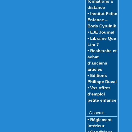
formations à
distance
• Institut Petite
Enfance –
Boris Cyrulnik
• EJE Journal
• Librairie Que
Lire ?
• Recherche et
achat
d’anciens
articles
• Editions
Philippe Duval
• Vos offres
d’emploi
petite enfance
A savoir...
• Règlement
intérieur
• Conditions