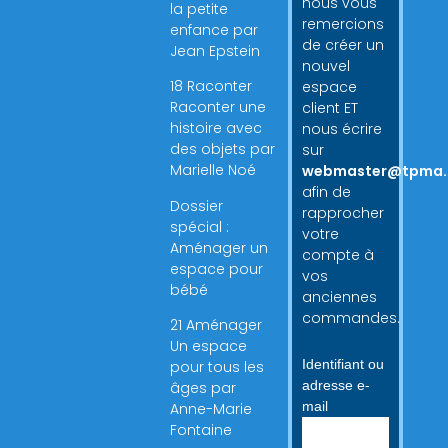
nous vous
la petite
remercions
enfance par
de créer un
Jean Epstein
nouvel
18 Raconter
espace
Raconter une
client ET
histoire avec
nous écrire
des objets par
sur
Marielle Noé
webmaster@tpma.
afin de
Dossier
rapprocher
spécial :
votre
Aménager un
compte à
espace pour
vos
bébé
anciennes
commandes.
21 Aménager
Un espace
Identifiant ou
pour tous les
adresse e-
âges par
mail
Anne-Marie
Fontaine