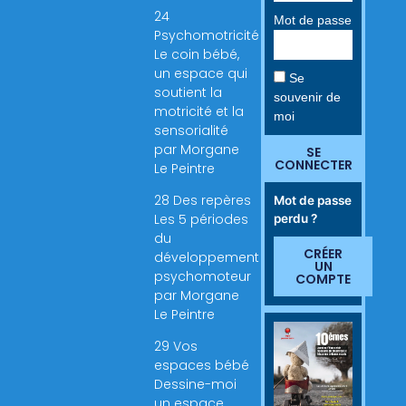
24
Mot de passe
Psychomotricité
Le coin bébé,
un espace qui
Se
soutient la
souvenir de
motricité et la
moi
sensorialité
par Morgane
SE
CONNECTER
Le Peintre
28 Des repères
Mot de passe
Les 5 périodes
perdu ?
du
CRÉER
développement
UN
psychomoteur
COMPTE
par Morgane
Le Peintre
29 Vos
espaces bébé
Dessine-moi
un espace