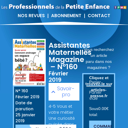
NOS REVUES
ABONNEMENT
CONTACT
Assistantes
Vous recherchez
Maternelles
un article
Magazine
paru dans nos
– N°160
magazines ?
Février
Cliquez et
2019
Panier
trouvez-le sur
Savoir-
articles-
N° 160
Panier
pro
presse.fr
Février 2019
vide
Date de
4-5 Vous et
parution
Sous
0.00
€
votre métier
25 janvier
total:
Une curiosité
2019
puisée dans
COMMANDER