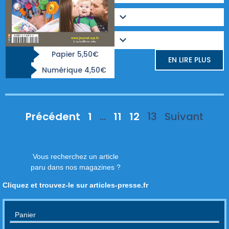
Papier 5,50€
EN LIRE PLUS
Numérique 4,50€
Précédent
1
…
11
12
13
Suivant
Vous recherchez un article
paru dans nos magazines ?
Cliquez et trouvez-le sur articles-presse.fr
Panier