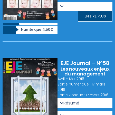
EN LIRE PLUS
Numérique 4,50€
EJE Journal – N°58
Les nouveaux enjeux
du management
Avril – Mai 2016
Sortie numérique : 17 mars
2016
Sortie kiosque : 17 mars 2016
Résumé