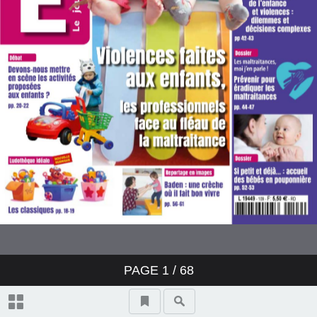
Devons-nous mettre
en scène les activités
proposées aux enfants ?
[Débat] Anthony Stephanov,
Ludivine Noyers et Isabelle Weber
Le toboggan :
glisser vers l’autonomie
et l’imaginaire
[Matériel]
Jessica Lebris
Dossier
Violences faites aux enfants :
les professionnels face au fléau de
la maltraitance
Y aurra t'il une fin ?
Baden : une crèche où il fait bon
PAGE
1
/ 68
Frédéric Groux
vivre
Reportage en images
Aline Morel
Soutien à la parentalité :