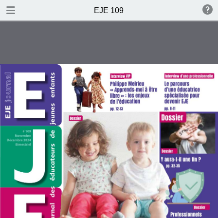
TABLE OF CONTENTS
EJE 109
Les EJE font l’actu !
Actualité professionnelle
Une professionnelle
aux deux casquettes
Interview de Justine Bry
par Christine Dain
« Apprends-moi à être libre » :
les enjeux de l’éducation
[Interview VIP]
Philippe Meirieu
Les classiques
[Ludothèque idéale]
Céline Fleuet